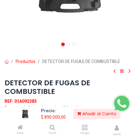
Productos
DETECTOR DE FUGAS DE COMBUSTIBLE
DETECTOR DE FUGAS DE
COMBUSTIBLE
REF: 01A092383
Detector de fugas de combustible trabaja con un sensor de gas
Precio:
Añadir al Carrito
semiconductor, es una herramienta perfecta para mantener el
$
890.000,00
funcionamiento ideal en automóviles que trabajan con gasolina,
propano, gas natural, fuel oil, entre otros.
Home
Search
Category
Cuenta