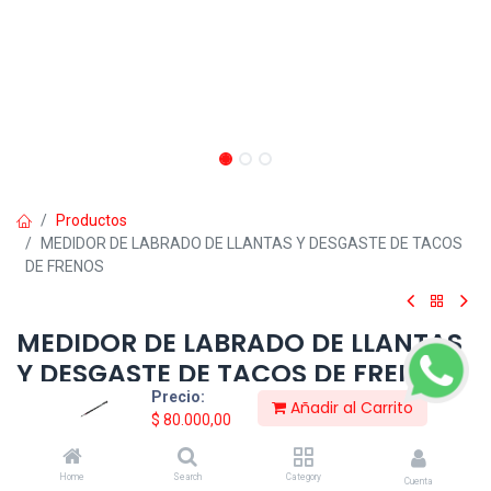
Productos
MEDIDOR DE LABRADO DE LLANTAS Y DESGASTE DE TACOS
DE FRENOS
MEDIDOR DE LABRADO DE LLANTAS
Y DESGASTE DE TACOS DE FRENOS
Precio:
Añadir al Carrito
REF: 031-B652201
$
80.000,00
Herramienta ideal para realizar medición al desgaste de las
pastillas de los frenos o de las holguras de las llantas, con esta
herramienta puedes hacer diagnósticos rápidos y sencillos, ya
Home
Search
Category
Cuenta