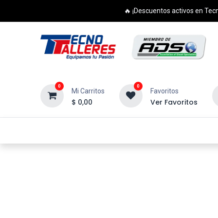
🔥 ¡Descuentos activos en Tecn
0
0
Mi Carritos
Favoritos
$
0,00
Ver Favoritos
Inicio
Productos
Cursos
Di