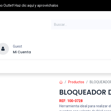
o Outlet! Haz clic aquí y aprovéchalos
Guest
Mi Cuenta
esel
Credito y Pagos
PQRS
Distribuidores
Productos
BLOQUEADOR
BLOQUEADOR D
REF: 100-0728
Herramienta ideal para realizar el