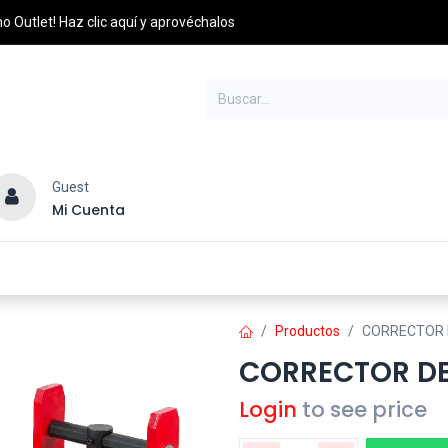
o Outlet! Haz clic aquí y aprovéchalos
Guest
Mi Cuenta
esel
Credito y Pagos
PQRS
Distribuidores
Productos
CORRECTOR 
CORRECTOR DE
Login
to see price