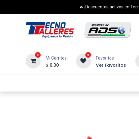
🔥 ¡Descuentos activos en Tecn
0
0
Mi Carritos
Favoritos
$
0,00
Ver Favoritos
Inicio
Productos
Cursos
Di