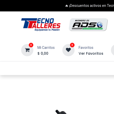
🔥 ¡Descuentos activos en Tecn
0
0
Mi Carritos
Favoritos
$
0,00
Ver Favoritos
Inicio
Productos
Cursos
Di