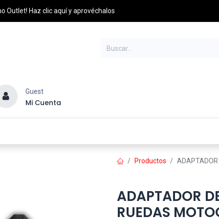
o Outlet! Haz clic aquí y aprovéchalos
Guest
Mi Cuenta
esel
Credito y Pagos
PQRS
Distribuidores
Productos
ADAPTADOR 
ADAPTADOR D
RUEDAS MOTO