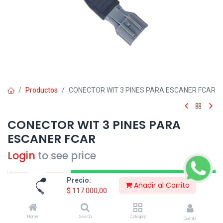
Productos
CONECTOR WIT 3 PINES PARA ESCANER FCAR
CONECTOR WIT 3 PINES PARA
ESCANER FCAR
Login
to see price
Consultar Precio
Precio:
Añadir al Carrito
$
117.000,00
Compartir:
Home
Search
Category
Cuenta