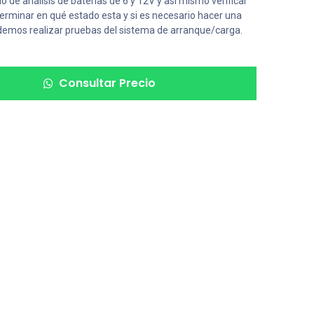
o de análisis de baterías de 6 y 12V y así mismo verificar
erminar en qué estado esta y si es necesario hacer una
demos realizar pruebas del sistema de arranque/carga.
Consultar Precio