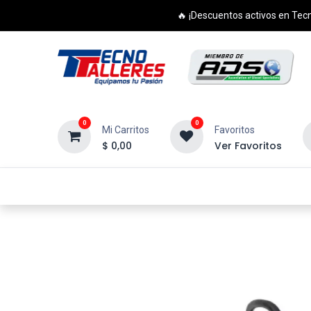
🔥 ¡Descuentos activos en Tecn
0
0
Mi Carritos
Favoritos
$
0,00
Ver Favoritos
Inicio
Productos
Cursos
Di