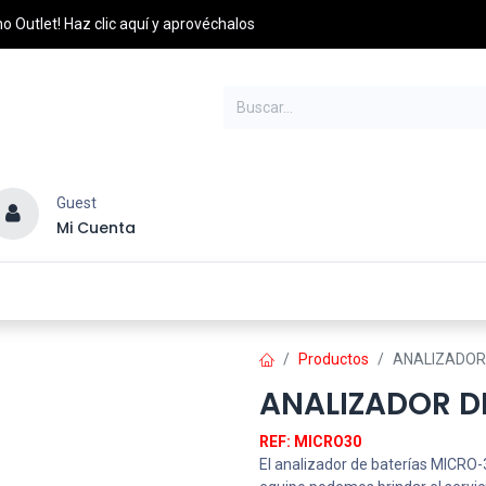
o Outlet! Haz clic aquí y aprovéchalos
Guest
Mi Cuenta
esel
Credito y Pagos
PQRS
Distribuidores
Productos
ANALIZADOR
ANALIZADOR D
REF: MICRO30
El analizador de baterías MICRO-3