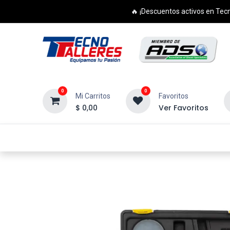
🔥 ¡Descuentos activos en Tecn
0
0
Mi Carritos
Favoritos
$
0,00
Ver Favoritos
Inicio
Productos
Cursos
Di