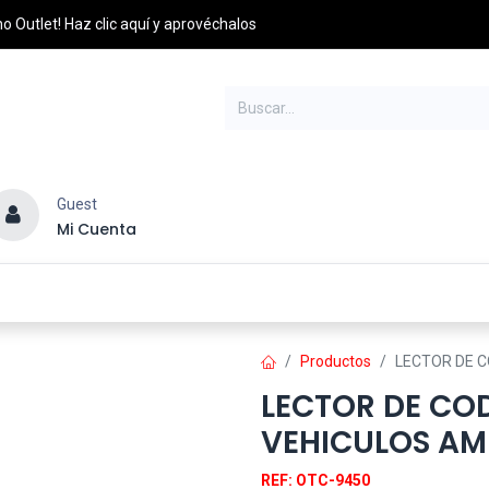
o Outlet! Haz clic aquí y aprovéchalos
Guest
Mi Cuenta
esel
Credito y Pagos
PQRS
Distribuidores
Productos
LECTOR DE C
LECTOR DE COD
VEHICULOS AM
REF: OTC-9450