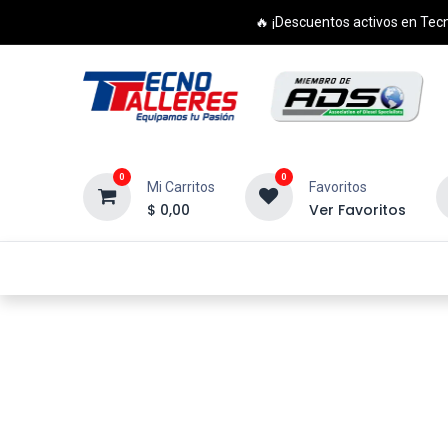
🔥 ¡Descuentos activos en Tecn
0
0
Mi Carritos
Favoritos
$
0,00
Ver Favoritos
Inicio
Productos
Cursos
Di