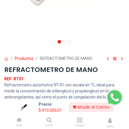
Productos
REFRACTOMETRO DE MANO
REFRACTOMETRO DE MANO
REF: RT01
Refractómetro automotriz RT-01 con escala en °C, ideal para
medir la concentración de etilenglicol y propilenglicol en líquidos
anticongelantes, así como el punto de congelación del líquido
limpiaparabrisas. Equipado con compensación automática de
Precio:
Añadir al Carrito
temperatura (ATC) para lecturas precisas, sin necesidad de
$
410.000,01
baterías. Ofrece resultados exactos y una lectura clara gracias a
su gráfico reticular nítido.
Home
Search
Category
Cuenta