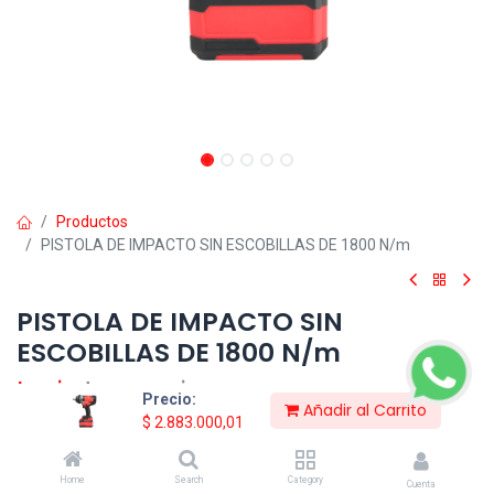
Productos
PISTOLA DE IMPACTO SIN ESCOBILLAS DE 1800 N/m
PISTOLA DE IMPACTO SIN
ESCOBILLAS DE 1800 N/m
Login
to see price
Precio:
Añadir al Carrito
$
2.883.000,01
Consultar Precio
Home
Search
Category
Cuenta