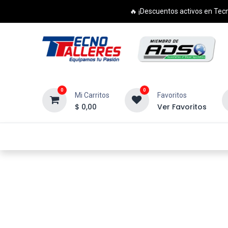
🔥 ¡Descuentos activos en Tecn
0
0
Mi Carritos
Favoritos
$
0,00
Ver Favoritos
Inicio
Productos
Cursos
Di