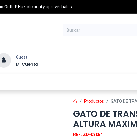
o Outlet! Haz clic aquí y aprovéchalos
Guest
Mi Cuenta
esel
Credito y Pagos
PQRS
Distribuidores
Productos
GATO DE TRA
GATO DE TRAN
ALTURA MAXIM
REF: ZD-03051