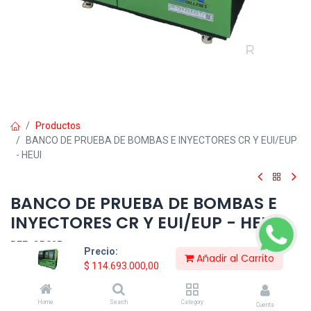
Productos
BANCO DE PRUEBA DE BOMBAS E INYECTORES CR Y EUI/EUP
- HEUI
BANCO DE PRUEBA DE BOMBAS E
INYECTORES CR Y EUI/EUP - HEUI
REF: CR825
Precio:
Añadir al Carrito
El banco de prueba multifuncional CR825 es el Banco de prueba
$
114.693.000,00
profesional mas avanzado en el momento, fabricado con
tecnología asiática, con el cual se pueden realizar diferentes
pruebas a los sistemas Common rail, Prueba la bomba e
Home
Search
Category
Cuenta